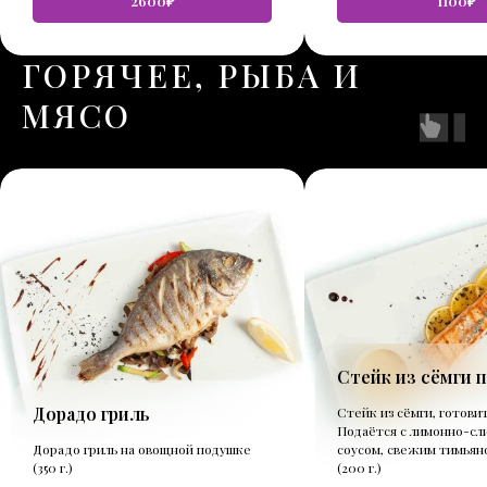
2600₽
1100₽
ГОРЯЧЕЕ, РЫБА И
МЯСО
Стейк из сёмги 
Дорадо гриль
Стейк из сёмги, готовит
Подаётся с лимонно-сл
Дорадо гриль на овощной подушке
соусом, свежим тимьян
(350 г.)
(200 г.)