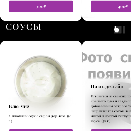
300₽
400₽
СОУСЫ
Пико-де-гайо
Готовится из свежих п
красного лука и сладког
Блю-чиз
добавлением острого х
Заправляется соком лай
Сливочный соус с сыром дор-блю. (50
мятой и ноткой кетчупа
г.)
вкуса. (50 г.)