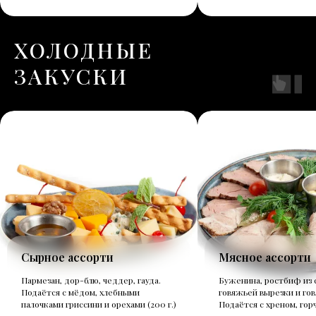
ХОЛОДНЫЕ
ЗАКУСКИ
Сырное ассорти
Мясное ассорти
Пармезан, дор-блю, чеддер, гауда.
Буженина, ростбиф из 
Подаётся с мёдом, хлебными
говяжьей вырезки и гов
палочками гриссини и орехами (200 г.)
Подаётся с хреном, горчи