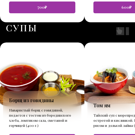
700₽
600₽
СУПЫ
Борщ из говядины
Том ям
Наваристый борщ с говядиной,
подается с тостом из бородинского
Тайский суп с морепро
хлеба, ломтиком сала, сметаной и
остротой и кислинкой. 
горчицей (400 г.)
рисом и долькой лайма (