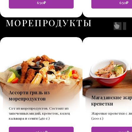
650₽
650₽
МОРЕПРОДУКТЫ
Ассорти гриль из
Магаданские жа
морепродуктов
креветки
Сет из морепродуктов. Состоит из
запеченных мидий, креветок, колец
Жареные креветки с л
кальмара и семги (450 г.)
(200 г.)