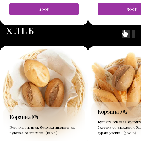
400₽
500₽
ХЛЕБ
Корзина №2
Корзина №1
Булочка ржаная, булочк
Булочка ржаная, булочка пшеничная,
булочка со злаками и ба
булочка со злаками. (100 г.)
французский. (300 г.)