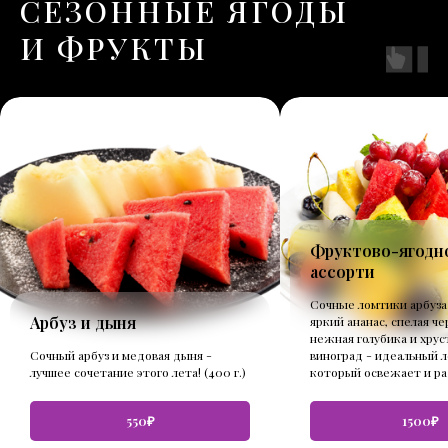
СЕЗОННЫЕ ЯГОДЫ
И ФРУКТЫ
Фруктово-ягодн
ассорти
Сочные ломтики арбуза
Арбуз и дыня
яркий ананас, спелая че
нежная голубика и хру
Сочный арбуз и медовая дыня -
виноград - идеальный 
лучшее сочетание этого лета! (400 г.)
который освежает и рад
550₽
1500₽