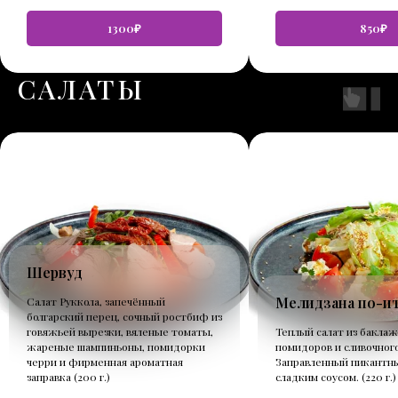
1300₽
850₽
САЛАТЫ
Шервуд
Мелидзана по-и
Салат Руккола, запечённый
болгарский перец, сочный ростбиф из
говяжьей вырезки, вяленые томаты,
Теплый салат из баклаж
жареные шампиньоны, помидорки
помидоров и сливочного
черри и фирменная ароматная
Заправленный пикантн
заправка (200 г.)
сладким соусом. (220 г.)