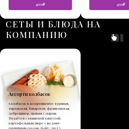
400₽
450₽
СЕТЫ И БЛЮДА НА
КОМПАНИЮ
Ассорти колбасок
6 колбасок в ассортименте: куриная,
тирольская, баварская, франконская,
дебрецинер, пряная с сыром.
Подаётся с квашеной капустой,
картофельным пюре с медово-
горчичным соусом. (6 шт./250 г.)