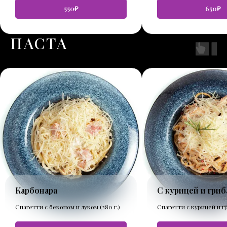
550₽
650₽
ПАСТА
Карбонара
С курицей и гри
Спагетти с беконом и луком (280 г.)
Спагетти с курицей и гр